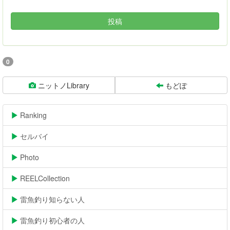
投稿
0
ニットノLibrary
もどぽ
Ranking
06/22-14:26
セルバイ
09/07-22:32
Photo
11/11
REELCollection
08/11
雷魚釣り知らない人
02/16
雷魚釣り初心者の人
10/26