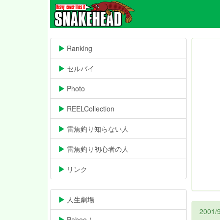
Ranking
06/22-14:26
セルバイ
09/07-22:32
Photo
11/11
REELCollection
08/11
雷魚釣り知らない人
02/16
雷魚釣り初心者の人
10/26
リンク
05/30
人生劇場
02/16
2001/
Pahoo！