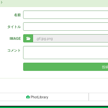
ト
名前
タイトル
IMAGE
コメント
投
PhotLibrary